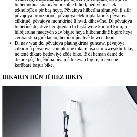
hilberandina şîraniyên bi kalîte bilind, pêdivî bi astek
teknolojîk a pir baş heye. Pêvajoya hilberîna şîraniyên ji sifir
pêvajoya bronzkirinê, pêvajoya elektroplatkirinê, pêvajoya
cilkirinê, pêvajoya mohrkirinê û hwd. dihewîne. Di pêvajoya
hilberînê de, divê her girêdan bi hişkî were kontrol kirin, ji
hilbijartina madeyên xav bigire heya hilberandinê bigire heya
ceribandina girêdanan, hemî orîjînaliyê hewce dikin.
Di nav wan de, pêvajoya platingkirina guncaw, pêvajoya
cilkirin û pêvajoya stampkirinê dikare fîşa sifir xweşiktir bike,
ne tenê dikare bedewiyê zêde bike, lê di heman demê de
dikare pêşî li çêbûna pîvan û lekeyan bigire, û temenê
karûbarê baştir bike.
DIKARIN HÛN JÎ HEZ BIKIN