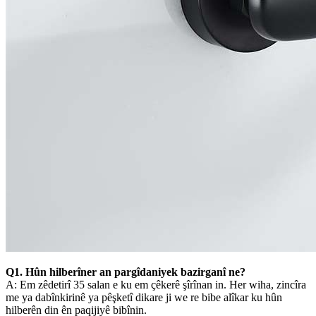
Q1. Hûn hilberîner an pargîdaniyek bazirganî ne?
A: Em zêdetirî 35 salan e ku em çêkerê şîrînan in. Her wiha, zincîra
me ya dabînkirinê ya pêşketî dikare ji we re bibe alîkar ku hûn
hilberên din ên paqijiyê bibînin.