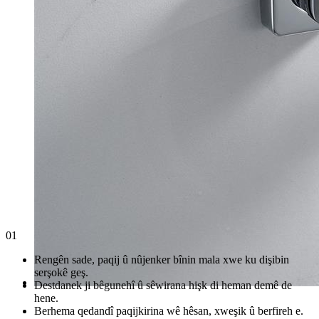
01
Rengên sade, paqij û nûjenker bînin mala xwe ku dişibin
serşokê geş.
Destdanek ji bêgunehî û sêwirana hişk di heman demê de
hene.
Berhema qedandî paqijkirina wê hêsan, xweşik û berfireh e.