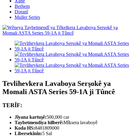
Xane
Berhem
Doranî
Muller Series
Tevlihevkera Lavaboya Serşokê ya
Momali ASTA Series 59-1A ji Tûncê
TERÎF:
Jîyana kartuşê:
500,000 car
Taybetmendiya hilberê:
Mîksera lavaboyê
Koda HS:
8481809000
Libersekînîn:
5 Sal