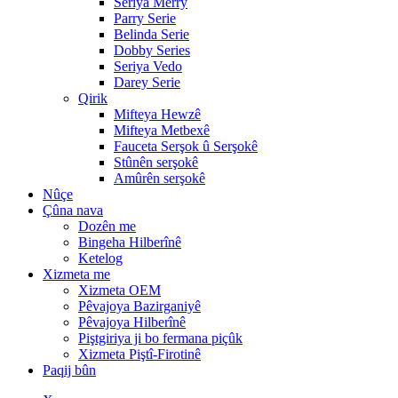
Seriya Merry
Parry Serie
Belinda Serie
Dobby Series
Seriya Vedo
Darey Serie
Qirik
Mifteya Hewzê
Mifteya Metbexê
Fauceta Serşok û Serşokê
Stûnên serşokê
Amûrên serşokê
Nûçe
Çûna nava
Dozên me
Bingeha Hilberînê
Ketelog
Xizmeta me
Xizmeta OEM
Pêvajoya Bazirganiyê
Pêvajoya Hilberînê
Piştgiriya ji bo fermana piçûk
Xizmeta Piştî-Firotinê
Paqij bûn