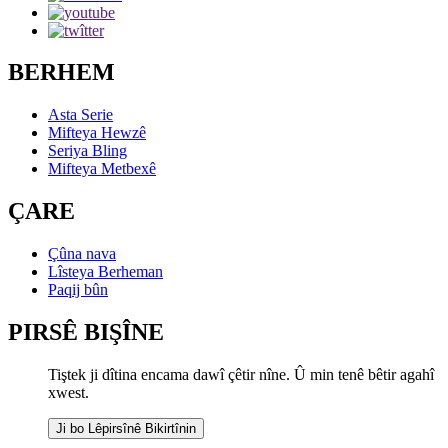
BERHEM
Asta Serie
Mifteya Hewzê
Seriya Bling
Mifteya Metbexê
ÇARE
Çûna nava
Lîsteya Berheman
Paqij bûn
PIRSÊ BIŞÎNE
Tiştek ji dîtina encama dawî çêtir nîne. Û min tenê bêtir agahî
xwest.
Ji bo Lêpirsînê Bikirtînin