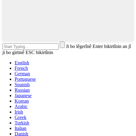
Ji bo lêgerînê Enter bikirtînin an jî
ji bo girtinê ESC bikirtînin
English
French
German
Portuguese
Spanish
Russian
Japanese
Korean
Arabic
Irish
Greek
Turkish
Italian
Danish