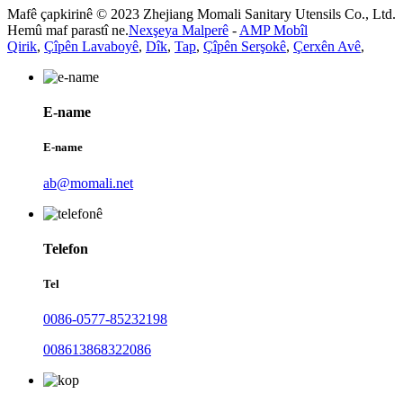
Mafê çapkirinê © 2023 Zhejiang Momali Sanitary Utensils Co., Ltd.
Hemû maf parastî ne.
Nexşeya Malperê
-
AMP Mobîl
Qirik
,
Çîpên Lavaboyê
,
Dîk
,
Tap
,
Çîpên Serşokê
,
Çerxên Avê
,
E-name
E-name
ab@momali.net
Telefon
Tel
0086-0577-85232198
008613868322086