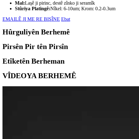
Mal:
Laşê ji pirinc, destê zînko ji seramîk
Stûriya Platingê:
Nîkel: 6-10um; Krom: 0.2-0.3um
EMAILÊ JI ME RE BIŞÎNE
Ebat
Hûrguliyên Berhemê
Pirsên Pir tên Pirsîn
Etîketên Berheman
VÎDEOYA BERHEMÊ