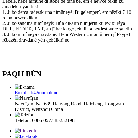
Lêbelê, heke nimûne di stokê de tune be, em ê hewce bikin ku
amadekariyan bikin.
1. Ji bo dema radestkirina nimûneyê: Bi gelemperî, em nêzîkî 7-10
rojan hewce dikin.
2. Ji bo şandina nimûneyê: Hûn dikarin hilbijêrin ku ew bi rêya
DHL, FEDEX, TNT, an jî her kargoyek din a berdest were şandin.
3. Ji bo nimûneya dravdanê: Hem Western Union û hem jî Paypal
rêbazên dravdanê yên qebûlkirî ne
.
PAQIJ BÛN
Email: ab@momali.net
Navnîşan: Na. 639 Haigong Road, Haicheng, Longwan
District, Wenzhou China
Telefon: 0086-0577-85232198