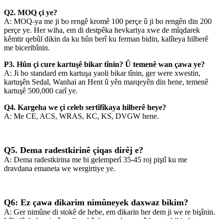
Q2. MOQ çi ye?
A: MOQ-ya me ji bo rengê kromê 100 perçe û ji bo rengên din 200
perçe ye. Her wiha, em di destpêka hevkariya xwe de mîqdarek
kêmtir qebûl dikin da ku hûn berî ku ferman bidin, kalîteya hilberê
me biceribînin.
P3. Hûn çi cure kartuşê bikar tînin? Û temenê wan çawa ye?
A: Ji bo standard em kartuşa yaoli bikar tînin, ger were xwestin,
kartuşên Sedal, Wanhai an Hent û yên marqeyên din hene, temenê
kartuşê 500,000 carî ye.
Q4. Kargeha we çi celeb sertîfîkaya hilberê heye?
A: Me CE, ACS, WRAS, KC, KS, DVGW hene.
Q5. Dema radestkirinê çiqas dirêj e?
A: Dema radestkirina me bi gelemperî 35-45 roj piştî ku me
dravdana emaneta we wergirtiye ye.
Q6: Ez çawa dikarim nimûneyek daxwaz bikim?
A: Ger nimûne di stokê de hebe, em dikarin her dem ji we re bişînin.