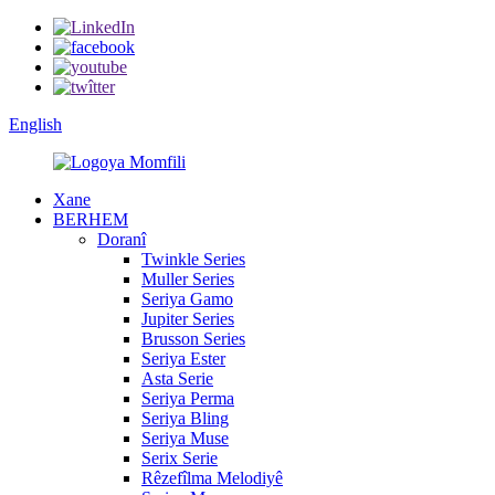
English
Xane
BERHEM
Doranî
Twinkle Series
Muller Series
Seriya Gamo
Jupiter Series
Brusson Series
Seriya Ester
Asta Serie
Seriya Perma
Seriya Bling
Seriya Muse
Serix Serie
Rêzefîlma Melodiyê