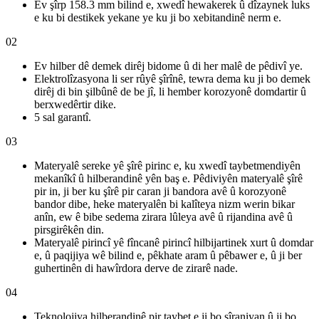
Ev şîrp 158.3 mm bilind e, xwedî hewakerek û dîzaynek luks
e ku bi destikek yekane ye ku ji bo xebitandinê nerm e.
02
Ev hilber dê demek dirêj bidome û di her malê de pêdivî ye.
Elektrolîzasyona li ser rûyê şîrînê, tewra dema ku ji bo demek
dirêj di bin şilbûnê de be jî, li hember korozyonê domdartir û
berxwedêrtir dike.
5 sal garantî.
03
Materyalê sereke yê şîrê pirinc e, ku xwedî taybetmendiyên
mekanîkî û hilberandinê yên baş e. Pêdiviyên materyalê şîrê
pir in, ji ber ku şîrê pir caran ji bandora avê û korozyonê
bandor dibe, heke materyalên bi kalîteya nizm werin bikar
anîn, ew ê bibe sedema zirara lûleya avê û rijandina avê û
pirsgirêkên din.
Materyalê pirincî yê fîncanê pirincî hilbijartinek xurt û domdar
e, û paqijiya wê bilind e, pêkhate aram û pêbawer e, û ji ber
guhertinên di hawîrdora derve de zirarê nade.
04
Teknolojiya hilberandinê pir taybet e ji bo şîraniyan û ji bo